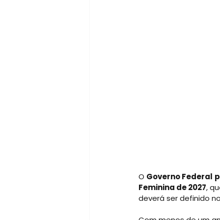
O
Governo Federal
p
Feminina de 2027
, qu
deverá ser definido n
Com menos de um ano p