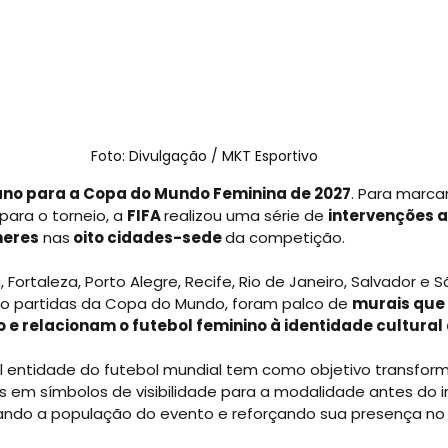
Foto: Divulgação / MKT Esportivo
ano para a Copa do Mundo Feminina de 2027
. Para marcar
ara o torneio, a
FIFA 
realizou uma série de
intervenções a
heres
nas
 oito cidades-sede 
da competição.
a, Fortaleza, Porto Alegre, Recife, Rio de Janeiro, Salvador e S
o partidas da Copa do Mundo, foram palco de
murais que
o e relacionam o futebol feminino à identidade cultural
ipal entidade do futebol mundial tem como objetivo transform
as em símbolos de visibilidade para a modalidade antes do in
ndo a população do evento e reforçando sua presença no 