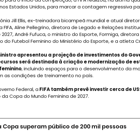
nos Estados Unidos, para marcar a contagem regressiva par
nia Jill Ellis, ex-treinadora bicampeã mundial e atual diretora
 FIFA, Aline Pellegrino, diretora de Legado e Relações Instit
027, André Fufuca, o ministro do Esporte, Formiga, diretora 
do Futebol Feminino do Ministério do Esporte, e a atleta Cr
ministro apresentou a projeção de investimentos do Gov
ecursos será destinada à criação e modernização de es
 feminino
, incluindo espaços para o desenvolvimento da mo
em as condições de treinamento no país.
overno Federal, a
 FIFA também prevê investir cerca de US
o da Copa do Mundo Feminina de 2027.
na Copa superam público de 200 mil pessoas