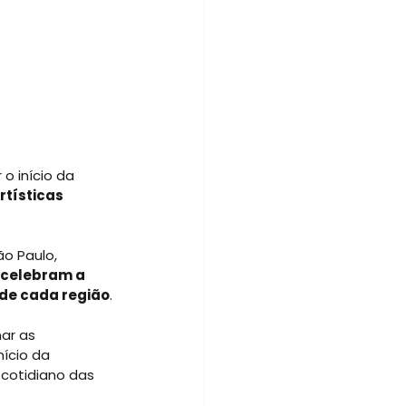
 o início da 
rtísticas 
ão Paulo, 
 celebram a 
 de cada região
.
ar as 
ício da 
cotidiano das 