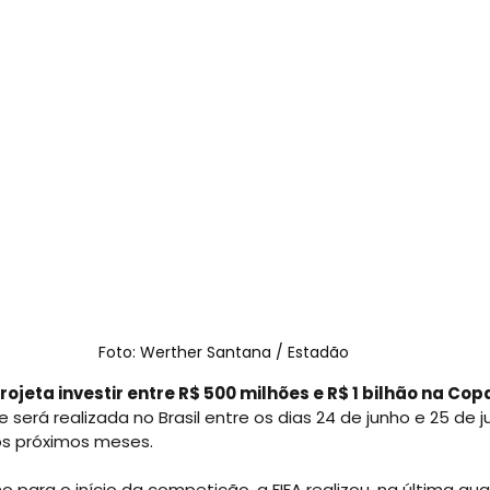
Foto: Werther Santana / Estadão
rojeta investir entre R$ 500 milhões e R$ 1 bilhão na Co
e será realizada no Brasil entre os dias 24 de junho e 25 de jul
os próximos meses.
ara o início da competição, a FIFA realizou, na última quar