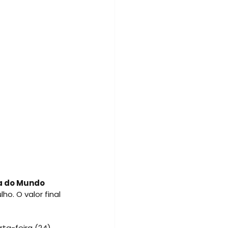
pa do Mundo 
ho. O valor final 
ta-feira (24), 