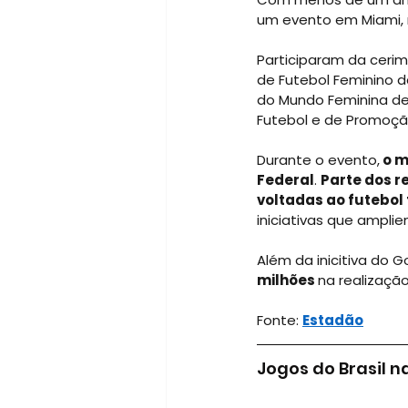
um evento em Miami, 
Participaram da cerimô
de Futebol Feminino da
do Mundo Feminina de 2
Futebol e de Promoção 
Durante o evento,
 o 
Federal
.
Parte dos r
voltadas ao futebol
iniciativas que ampli
Além da inicitiva do G
milhões 
na realizaçã
Fonte:
Estadão
Jogos do Brasil 