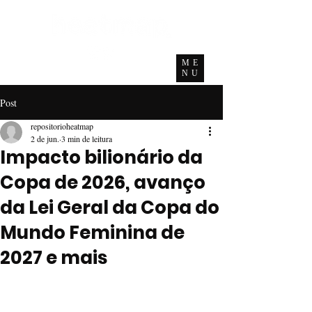
ME
NU
Post
repositorioheatmap
2 de jun.
3 min de leitura
Impacto bilionário da
Copa de 2026, avanço
da Lei Geral da Copa do
Mundo Feminina de
2027 e mais